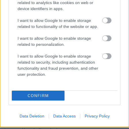
related to analytics like cookies on web or
device identifiers in apps.
I want to allow Google to enable storage
related to functionality of the website or app.
I want to allow Google to enable storage
related to personalization.
Nem kell tehát túlbonyolítani az ásvány
kiválasztását, nyugodtan hagyatkozzunk
I want to allow Google to enable storage
ösztöneinkre, megérzéseinkre, mert ekkor születnek
related to security, including authentication
a legjobb döntések. A személyes ásvány
functionality and fraud prevention, and other
kiválasztását véleményem szerint nem lehet
user protection.
beskatulyázni, vagy kategóriákba szedni, ahogy az
álomszimbólumokat sem. Ha pl. kígyóval álmodunk,
és én szeretem őket, de Te félsz tőlük, akkor más-
CONFIRM
más érzéseket vált ki belőlünk, tehát nem gondolom,
hogy ugyanazt jelképezi Számodra, mint számomra.
Így van ez az ásványokkal is. Minden ember más,
Data Deletion
Data Access
Privacy Policy
eltérő életkörülményekkel, különböző élethelyzetben
és egyéni problémákkal, tehát a kövek kiválasztását