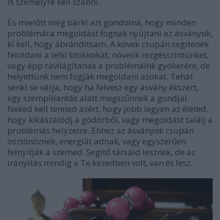
is személyre kell szabni.
És mielőtt még bárki azt gondolná, hogy minden
problémára megoldást fognak nyújtani az ásványok,
ki kell, hogy ábrándítsam. A kövek csupán segítenek
feloldani a lelki blokkokat, növelik rezgésszintünket,
vagy épp rávilágítanak a problémáink gyökerére, de
helyettünk nem fogják megoldani azokat. Tehát
senki se várja, hogy ha felvesz egy ásvány ékszert,
egy szempillantás alatt megszűnnek a gondjai.
Neked kell tenned azért, hogy jobb legyen az életed,
hogy kikászálódj a gödörből, vagy megoldást találj a
problémás helyzetre. Ehhez az ásványok csupán
ösztönöznek, energiát adnak, vagy egyszerűen
felnyitják a szemed. Segítő társaid lesznek, de az
irányítás mindig a Te kezedben volt, van és lesz.