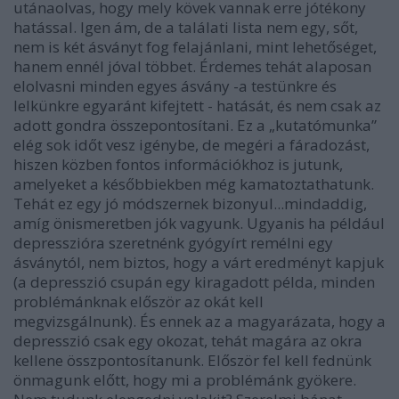
utánaolvas, hogy mely kövek vannak erre jótékony
hatással. Igen ám, de a találati lista nem egy, sőt,
nem is két ásványt fog felajánlani, mint lehetőséget,
hanem ennél jóval többet. Érdemes tehát alaposan
elolvasni minden egyes ásvány -a testünkre és
lelkünkre egyaránt kifejtett - hatását, és nem csak az
adott gondra összepontosítani. Ez a „kutatómunka”
elég sok időt vesz igénybe, de megéri a fáradozást,
hiszen közben fontos információkhoz is jutunk,
amelyeket a későbbiekben még kamatoztathatunk.
Tehát ez egy jó módszernek bizonyul...mindaddig,
amíg önismeretben jók vagyunk. Ugyanis ha például
depresszióra szeretnénk gyógyírt remélni egy
ásványtól, nem biztos, hogy a várt eredményt kapjuk
(a depresszió csupán egy kiragadott példa, minden
problémánknak először az okát kell
megvizsgálnunk). És ennek az a magyarázata, hogy a
depresszió csak egy okozat, tehát magára az okra
kellene összpontosítanunk. Először fel kell fednünk
önmagunk előtt, hogy mi a problémánk gyökere.