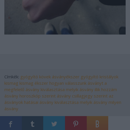
Címkék:
gyógyító kövek
ásványékszer
gyógyító kristályok
kismag
kismag ékszer
hogyan válasszunk ásványt
a
megfelelő ásvány kiválasztása
melyik ásvány illik hozzám
ásvány horoszkóp szerint
ásvány csillagjegy szerint
az
ásványok hatásai
ásvány kiválasztása
melyik ásvány
milyen
ásvány