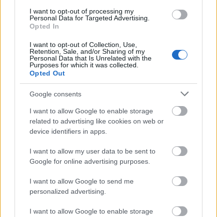
alapján önkéntelenül is ahhoz az ásványhoz fog
I want to opt-out of processing my
nyúlni, amelynek hatásaira
a
JELENLEG
Personal Data for Targeted Advertising.
legnagyobb szüksége van. Azért volt fontos kiemelni
Opted In
azt, hogy "pillanatnyi" és „jelenleg”, mert ahogy már
I want to opt-out of Collection, Use,
fentebb is írtam, hangulatunk és életkörülményeink
Retention, Sale, and/or Sharing of my
napról napra változnak. Magamat megfigyelve azt
Personal Data that Is Unrelated with the
Purposes for which it was collected.
tapasztaltam, hogy ha megyek valahová, ösztönösen
Opted Out
ahhoz az ékszerhez nyúlok, amely aznap a
legpozitívabban hat majd rám. Tehát nem válogatok
Google consents
órákig, és nem olvasok utána a neten, egyszerűen
magához vonz az adott kristály rezgése.
I want to allow Google to enable storage
related to advertising like cookies on web or
device identifiers in apps.
I want to allow my user data to be sent to
Google for online advertising purposes.
I want to allow Google to send me
personalized advertising.
I want to allow Google to enable storage