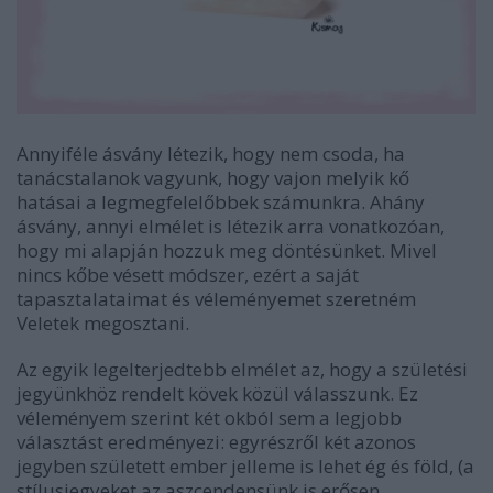
Annyiféle ásvány létezik, hogy nem csoda, ha
tanácstalanok vagyunk, hogy vajon melyik kő
hatásai a legmegfelelőbbek számunkra. Ahány
ásvány, annyi elmélet is létezik arra vonatkozóan,
hogy mi alapján hozzuk meg döntésünket. Mivel
nincs kőbe vésett módszer, ezért a saját
tapasztalataimat és véleményemet szeretném
Veletek megosztani.
Az egyik legelterjedtebb elmélet az, hogy a születési
jegyünkhöz rendelt kövek közül válasszunk. Ez
véleményem szerint két okból sem a legjobb
választást eredményezi: egyrészről két azonos
jegyben született ember jelleme is lehet ég és föld, (a
stílusjegyeket az aszcendensünk is erősen