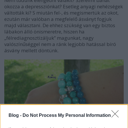
Nem tudunk elengedni valakit? Szerelmi bánat
okozza a depressziónkat? Esetleg anyagi nehézségek
váltották ki? S miután fel-, és megismertük az okot,
ezután már valóban a megfelelő ásványt fogjuk
majd választani. De ehhez szükség van egy biztos
lábakon álló önismeretre, hiszen ha
„félrediagnosztizáljuk” magunkat, nagy
valószínűséggel nem a ránk legjobb hatással bíró
ásvány mellett döntünk.
Blog -
Do Not Process My Personal Information