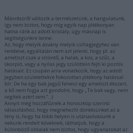
Másrészről változik a természetünk, a hangulatunk,
így nem biztos, hogy míg egyik nap jótékonyan
hatna ránk az adott kristály, úgy másnap is
segítségünkre lenne.
Az, hogy melyik ásvány melyik csillagjegyhez van
rendelve, egyáltalán nem azt jelenti, hogy pl. az
ametiszt csak a vízöntő, a halak, a kos, a szűz, a
skorpió, vagy a nyilas jegy szülöttein fejti ki pozitív
hatásait. Ez csupán arra vonatkozik, hogy az adott
jegyben születettekre fokozottan jótékony hatással
bír. De ha egy bak jegyű felvesz egy ametiszt ékszert,
a kő nem fogja azt gondolni, hogy „Te bak vagy, nem
segítek azért sem.”. ;)
Annyit még hozzáfűznék a horoszkóp szerinti
választáshoz, hogy megnehezíti döntésünket az a
tény is, hogy ha több helyen is utánaolvasunk a
nekünk rendelt köveknek, láthatjuk, hogy a
különböző oldalak nem biztos, hogy ugyanazokat az