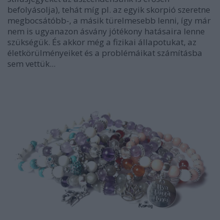
befolyásolja), tehát míg pl. az egyik skorpió szeretne
megbocsátóbb-, a másik türelmesebb lenni, így már
nem is ugyanazon ásvány jótékony hatásaira lenne
szükségük. És akkor még a fizikai állapotukat, az
életkörülményeiket és a problémáikat számításba
sem vettük...