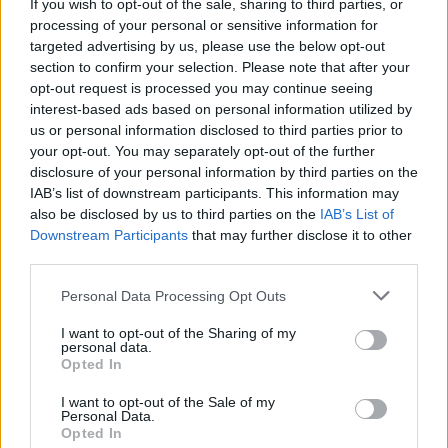
If you wish to opt-out of the sale, sharing to third parties, or
processing of your personal or sensitive information for
targeted advertising by us, please use the below opt-out
section to confirm your selection. Please note that after your
opt-out request is processed you may continue seeing
Akkor mégis hogyan és mi alapján válasszunk
interest-based ads based on personal information utilized by
ásványt?
us or personal information disclosed to third parties prior to
your opt-out. You may separately opt-out of the further
Én a legegyszerűbb módszert javaslom
disclosure of your personal information by third parties on the
mindenkinek: „Meglátni és megszeretni!” Hiszem,
IAB’s list of downstream participants. This information may
hogy a tudatalattink sokkal bölcsebb a tudatos
also be disclosed by us to third parties on the
IAB’s List of
énünknél. Ha ránézel egy ásványra és úgy érzed:
Downstream Participants
that may further disclose it to other
third parties.
„Kell!”, akkor szinte biztos, hogy rá van szükséged.
Még jobb, ha elmész egy ásványokat árusító
Please note that this website/app uses one or more Google
Personal Data Processing Opt Outs
kereskedésbe, vagy egy ásványkiállításra, s amelyik
services and may gather and store information including but
követ először felkapod, az lesz a Te lehető legjobb
not limited to your visit or usage behaviour. You may click to
I want to opt-out of the Sharing of my
választásod. Ha először nem tudsz dönteni, akkor
personal data.
grant or deny consent to Google and its third-party tags to
Opted In
sincs baj. Vedd az ásványokat a kezedbe, szorítsd a
use your data for below specified purposes in below Google
tenyeredbe, s amelyiknél bizsergést, melegséget,
consent section.
I want to opt-out of the Sale of my
vagy lüktetést érzel, az a Te köved.
Personal Data.
Azt mondják, az ember a
Opted In
rezgésszintje
PILLANATNYI