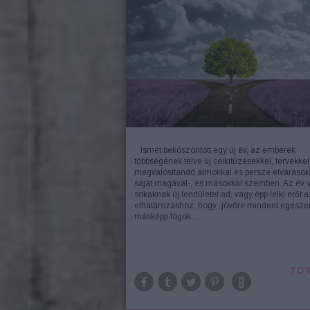
Ismét beköszöntött egy új év, az emberek
többségének telve új célkitűzésekkel, tervekkel
megvalósítandó álmokkal és persze elvárások
saját magával-, és másokkal szemben. Az év 
sokaknak új lendületet ad, vagy épp lelki erőt a
elhatározáshoz, hogy „jövőre mindent egésze
másképp fogok…
TOV