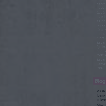
szere
csaló
ásvá
szim
színe
talpra
tértis
tudata
tudat 
ásván
újrak
nap
történ
ásván
törvé
mala
Blog
A szív
Léria
füle
őszin