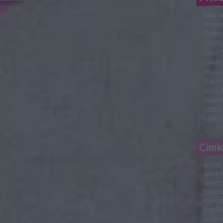
Mária
ezeke
Érdek
(
2020
ON! :
:
Akkor
maguk
Bárme
attól,
Ivani
(
2016.
számu
Cím
achát
álom
ameti
hatás
karkö
kutch
ásván