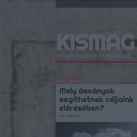
KISMAG
Inspiráló ékszerek és gondolatok
2017. jan 06.
Mely ásványok
segíthetnek céljaink
elérésében?
írta:
Kismag