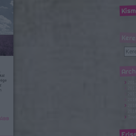
Kism
Kere
Arch
,
kal
vége
201
z
201
n
2017
201
2016
2016
Tov
ÁBB
Fris