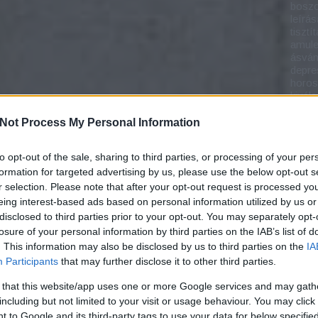
bosz
leírás
tisztí
amule
ásvány
depre
horos
kivál
munka
ásván
Not Process My Personal Information
pénzü
ásván
to opt-out of the sale, sharing to third parties, or processing of your per
ego l
formation for targeted advertising by us, please use the below opt-out s
nagy 
megfe
r selection. Please note that after your opt-out request is processed y
ereje
eing interest-based ads based on personal information utilized by us or
barát
disclosed to third parties prior to your opt-out. You may separately opt-
leírás
losure of your personal information by third parties on the IAB’s list of
éksze
. This information may also be disclosed by us to third parties on the
IA
élet
Participants
that may further disclose it to other third parties.
buddh
célki
 that this website/app uses one or more Google services and may gath
maga
karkö
including but not limited to your visit or usage behaviour. You may click 
divat
 to Google and its third-party tags to use your data for below specifi