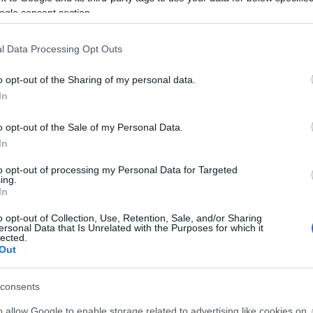
drága
ogle consent section.
éksze
éksze
ember
l Data Processing Opt Outs
empát
ásvá
o opt-out of the Sharing of my personal data.
karkö
felis
In
ásván
gyógy
o opt-out of the Sale of my Personal Data.
gyógy
In
gyógy
gyógy
to opt-out of processing my Personal Data for Targeted
hamsa
ing.
hegyik
In
hegyik
út
hé
o opt-out of Collection, Use, Retention, Sale, and/or Sharing
karkö
ersonal Data that Is Unrelated with the Purposes for which it
készü
lected.
hogya
Out
tiszt
válas
inspir
consents
nap
jáde 
o allow Google to enable storage related to advertising like cookies on