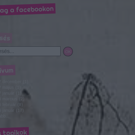
ag a facebookon
sés
ívum
7 december
(
1
)
7 május
(
1
)
 január
(
1
)
6 március
(
2
)
 február
(
8
)
 január
(
17
)
ább
...
s topikok