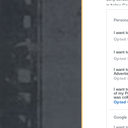
in below Go
Persona
I want t
Opted 
I want t
Opted 
I want 
Advertis
Opted 
I want t
of my P
was col
Opted 
Google 
I want t