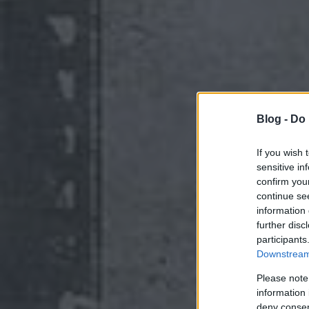
Blog -
Do 
If you wish 
sensitive in
confirm you
continue se
information 
further disc
participants
Downstream 
Please note
information 
deny consent