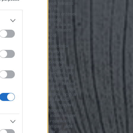
kövek
egyedi ékszer
egyedi feliratos
r
egyedi karkötő
együttérzés
rkészítés
ékszer blog
emberi érzések
i kapcsolatok
emberségesség
ia
energetizálás
érzések
fáraók és
nyok
fashion blog
fejlődés
feliratos
tő
feliratos makramé karkötő
merés
felismerések
feltöltés
yokkal
freddy krueger
gondolatok
ító ametiszt
gyógyító ásványok
ító ékszer
gyógyító gondolatok
ító hegyikristály
gyógyító kövek
ító kristályok
győzd le az egod
halál
 karkötő
hamsa medál
hegyikristály
ristály hatása
hegyikristály hatásai
ristály karkötő
helyes ösvény
helyes
tköznapi problémák
hippi ékszer
hippi
tő
hogyan hatnak az ásványok
hogyan
l
hogyan készül a barátság karkötő
n készül a makramé karkötő
hogyan
ítsuk meg az ásványokat
hogyan
szunk ásványt
imafüzér
indián ékszer
áció
inspirációs karkötő
inspirációs
inspiráló karkötő
inspiration day
jáde
karkötő
jelképek
jóga ékszer
jóga