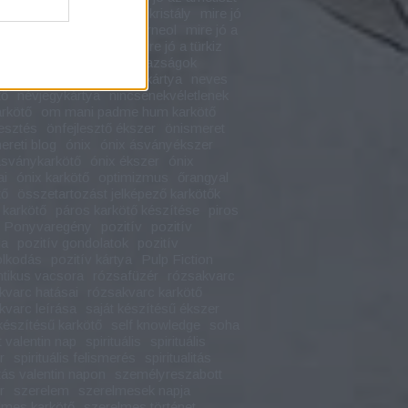
ó az ónix
mire jó a hegyikristály
mire jó
bala karkötő
mire jó a karneol
mire jó a
mire jó a rózsakvarc
mire jó a türkiz
gramos karkötő
nagy igazságok
te karkötő
napi pozitív kártya
neves
tő
névjegykártya
nincsenekvéletlenek
rkötő
om mani padme hum karkötő
lesztés
önfejlesztő ékszer
önismeret
ereti blog
ónix
ónix ásványékszer
ásványkarkötő
ónix ékszer
ónix
ai
ónix karkötő
optimizmus
őrangyal
tő
összetartozást jelképező karkötők
 karkötő
páros karkötő készítése
piros
Ponyvaregény
pozitív
pozitív
ia
pozitív gondolatok
pozitív
lkodás
pozitív kártya
Pulp Fiction
tikus vacsora
rózsafüzér
rózsakvarc
kvarc hatásai
rózsakvarc karkötő
kvarc leírása
saját készítésű ékszer
 készítésű karkötő
self knowledge
soha
 valentin nap
spirituális
spirituális
r
spirituális felismerés
spiritualitás
tás valentin napon
személyreszabott
r
szerelem
szerelmesek napja
lmes karkötő
szerelmes történet