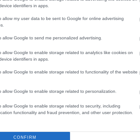
karkö
evice identifiers in apps.
kabba
kabba
o allow my user data to be sent to Google for online advertising
leírás
s.
ottho
karköt
ásván
to allow Google to send me personalized advertising.
hatás
és me
o allow Google to enable storage related to analytics like cookies on
kézm
evice identifiers in apps.
kisma
kisma
kárty
o allow Google to enable storage related to functionality of the website
évek
legen
jobb 
o allow Google to enable storage related to personalization.
lélek
lelki 
makra
o allow Google to enable storage related to security, including
mala
cation functionality and fraud prevention, and other user protection.
vagy
gondo
hozz
milye
CONFIRM
mire 