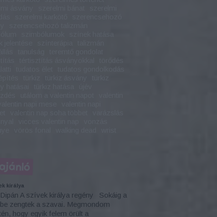
lmi ásvány
szerelmi bánat
szerelmi
dás
szerelmi karkötő
szerencsehozó
ny
szerencsehozó talizmán
bólum
szimbólumok
színek hatása
k jelentése
színterápia
talizmán
állás
tanulság
teremtő gondolat
ztítás
tértisztítás ásványokkal
törődés
latti
tudatos élet
tudatos gondolkodás
építés
türkiz
türkiz ásvány
türkiz
y hatásai
türkiz hatása
újév
ezdés
utálom a valentin napot
valentin
valentin napi mese
valentin napi
et
valentin nap soha többet
varázslás
nyal
vicces valentin nap
vonzás
nye
vörös fonal
walking dead
wrist
ajánló
ek királya
 Dipán A szívek királya regény Sokáig a
mbe zengtek a szavai. Megmondom
tén, hogy egyik felem örült a