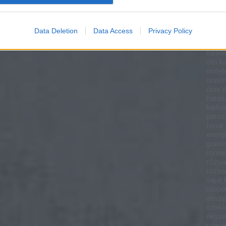
mire j
a kab
mala
Data Deletion
Data Access
Privacy Policy
mono
namas
karkö
om ka
önfej
önism
ónix 
hatás
karkö
páros
fonal
energ
gondo
roman
rózsa
rózsa
saját
többet
éksze
szakí
éksze
szere