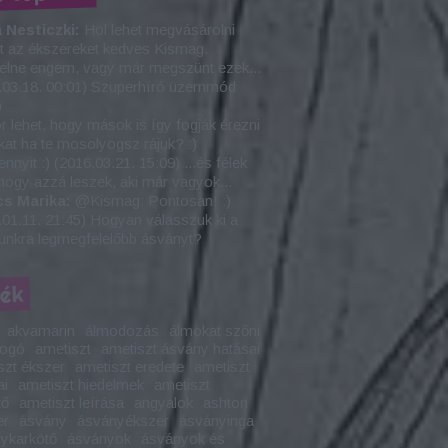
 Nesticzki:
Hol lehet megvásárolni
t az ékszereket kedves Kismag.
elne engem, vagy már megszünt ezek...
.03.18. 00:01
)
Szuperhíró üzemmód
)
 lehet, hogy mások is így fogják érezni
at ha te mosolyogsz rájuk? :)
nnyit :)
(
2016.03.21. 15:09
)
...és félek
 hogy azzá leszek, aki már vagyok...
cs Marika:
@Kismag: Pontosan! :)
01.11. 21:45
)
Hogyan válasszuk ki a
nkra legmegfelelőbb ásványt?
kék
akvamarin
álmodozás
álmokat szőni
fogó
ametiszt
ametiszt ásvány hatásai
szt ékszer
ametiszt eredete
ametiszt
ai
ametiszt hiedelmek
ametiszt
tő
ametiszt leírása
angyalok
ashton
er
ásvány
ásványékszer
ásványinga
ykarkötő
ásványok
ásványok és