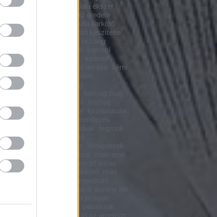
tő
jó irány
kabbala
kabbala ékszer
la karkötő
kabbala karkötő eredete
la karkötő jelentése
kabbala karkötő
a
kalcedon hatása
karkötő készítése
n
karkötő készítése saját kezűleg
ő leírás
karmala
karneol
karneol
y hatásai
karneol ékszer
karneol
a
karneol karkötő
karneol leírása
kérni
gkapni
két lábbal a föld felett
űves
kismag
kismagblog
gékszer
kismagékszerei
kismag blog
g ékszer
kismag ékszerei
kismag
a
köszönöm hogy olvasol
középiskolai
közöny
labradorit
lakberendezés
dás ásványok
legyünk jobbak
legyünk
emberek
lélek
lélekerősítő
gyógyászat
lélekgyógyítás
lélekpercek
bánat
lelki fejlődés
madonna
makramé
mé karkötő
makramé karkötő leírás
mala karkötő
mantrás karkötő
más
ok
meditációs ékszer
megerősítő
latok
melyik ásvány
melyik ásvány illik
ám
merj álmodni
michael jackson
n ásvány
milyen ásványt válasszak
használ az ametiszt
mire jó az ametiszt