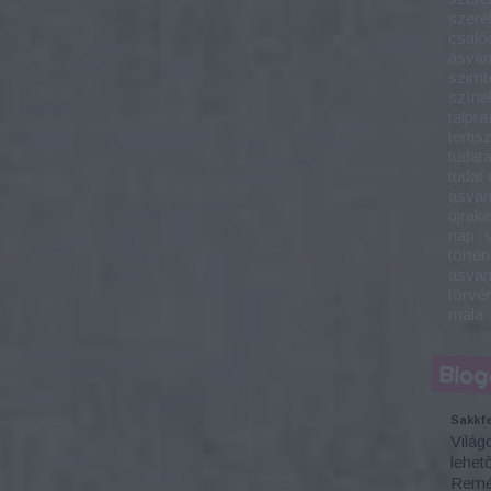
szere
csaló
ásvá
szim
színe
talpra
tértis
tudata
tudat 
ásván
újrak
nap
történ
ásván
törvé
mala
Blog
Sakkfe
Világ
lehet
Remél