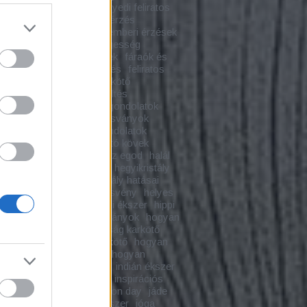
kövek
egyedi ékszer
egyedi feliratos
r
egyedi karkötő
együttérzés
rkészítés
ékszer blog
emberi érzések
i kapcsolatok
emberségesség
ia
energetizálás
érzések
fáraók és
nyok
fashion blog
fejlődés
feliratos
tő
feliratos makramé karkötő
merés
felismerések
feltöltés
yokkal
freddy krueger
gondolatok
ító ametiszt
gyógyító ásványok
ító ékszer
gyógyító gondolatok
ító hegyikristály
gyógyító kövek
ító kristályok
győzd le az egod
halál
 karkötő
hamsa medál
hegyikristály
ristály hatása
hegyikristály hatásai
ristály karkötő
helyes ösvény
helyes
tköznapi problémák
hippi ékszer
hippi
tő
hogyan hatnak az ásványok
hogyan
l
hogyan készül a barátság karkötő
n készül a makramé karkötő
hogyan
ítsuk meg az ásványokat
hogyan
szunk ásványt
imafüzér
indián ékszer
áció
inspirációs karkötő
inspirációs
inspiráló karkötő
inspiration day
jáde
karkötő
jelképek
jóga ékszer
jóga