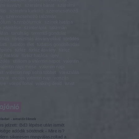
lmi ásvány
szerelmi bánat
szerelmi
dás
szerelmi karkötő
szerencsehozó
ny
szerencsehozó talizmán
bólum
szimbólumok
színek hatása
k jelentése
színterápia
talizmán
állás
tanulság
teremtő gondolat
ztítás
tértisztítás ásványokkal
törődés
latti
tudatos élet
tudatos gondolkodás
építés
türkiz
türkiz ásvány
türkiz
y hatásai
türkiz hatása
újév
ezdés
utálom a valentin napot
valentin
valentin napi mese
valentin napi
et
valentin nap soha többet
varázslás
nyal
vicces valentin nap
vonzás
nye
vörös fonal
walking dead
wrist
ajánló
ladat - amatőröknek
os jelzett: Bd3 lépése után ismét
ősége adódik sötétnek - Mire is?
em sikeresen megválaszoltad a