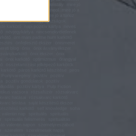
ó az ónix
mire jó a hegyikristály
mire jó
bala karkötő
mire jó a karneol
mire jó a
mire jó a rózsakvarc
mire jó a türkiz
gramos karkötő
nagy igazságok
te karkötő
napi pozitív kártya
neves
tő
névjegykártya
nincsenekvéletlenek
rkötő
om mani padme hum karkötő
lesztés
önfejlesztő ékszer
önismeret
ereti blog
ónix
ónix ásványékszer
ásványkarkötő
ónix ékszer
ónix
ai
ónix karkötő
optimizmus
őrangyal
tő
összetartozást jelképező karkötők
 karkötő
páros karkötő készítése
piros
Ponyvaregény
pozitív
pozitív
ia
pozitív gondolatok
pozitív
lkodás
pozitív kártya
Pulp Fiction
tikus vacsora
rózsafüzér
rózsakvarc
kvarc hatásai
rózsakvarc karkötő
kvarc leírása
saját készítésű ékszer
 készítésű karkötő
self knowledge
soha
 valentin nap
spirituális
spirituális
r
spirituális felismerés
spiritualitás
tás valentin napon
személyreszabott
r
szerelem
szerelmesek napja
lmes karkötő
szerelmes történet