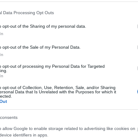
drága
éksze
l Data Processing Opt Outs
éksze
ember
empát
o opt-out of the Sharing of my personal data.
ásvá
In
karkö
felis
o opt-out of the Sale of my Personal Data.
ásván
gyógy
In
gyógy
gyógy
to opt-out of processing my Personal Data for Targeted
gyógy
ing.
hamsa
In
hegyik
hegyik
o opt-out of Collection, Use, Retention, Sale, and/or Sharing
ersonal Data that Is Unrelated with the Purposes for which it
út
hé
lected.
karkö
Out
készü
hogya
tiszt
consents
válas
inspir
o allow Google to enable storage related to advertising like cookies on
nap
evice identifiers in apps.
jáde 