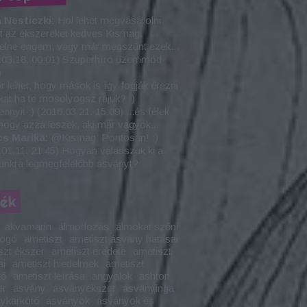
 Nesticzki:
Hol lehet megvásárolni
t az ékszereket kedves Kismag.
elne engem, vagy már megszünt ezek...
.03.18. 00:01
)
Szuperhíró üzemmód
)
 lehet, hogy mások is így fogják érezni
at ha te mosolyogsz rájuk? :)
nnyit :)
(
2016.03.21. 15:09
)
...és félek
 hogy azzá leszek, aki már vagyok...
cs Marika:
@Kismag: Pontosan! :)
01.11. 21:45
)
Hogyan válasszuk ki a
nkra legmegfelelőbb ásványt?
kék
akvamarin
álmodozás
álmokat szőni
fogó
ametiszt
ametiszt ásvány hatásai
szt ékszer
ametiszt eredete
ametiszt
ai
ametiszt hiedelmek
ametiszt
tő
ametiszt leírása
angyalok
ashton
er
ásvány
ásványékszer
ásványinga
ykarkötő
ásványok
ásványok és