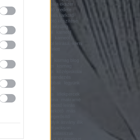
tő
jó irány
kabbala
kabbala ékszer
la karkötő
kabbala karkötő eredete
la karkötő jelentése
kabbala karkötő
a
kalcedon hatása
karkötő készítése
n
karkötő készítése saját kezűleg
ő leírás
karmala
karneol
karneol
y hatásai
karneol ékszer
karneol
a
karneol karkötő
karneol leírása
kérni
gkapni
két lábbal a föld felett
űves
kismag
kismagblog
gékszer
kismagékszerei
kismag blog
g ékszer
kismag ékszerei
kismag
a
köszönöm hogy olvasol
középiskolai
közöny
labradorit
lakberendezés
dás ásványok
legyünk jobbak
legyünk
emberek
lélek
lélekerősítő
gyógyászat
lélekgyógyítás
lélekpercek
bánat
lelki fejlődés
madonna
makramé
mé karkötő
makramé karkötő leírás
mala karkötő
mantrás karkötő
más
ok
meditációs ékszer
megerősítő
latok
melyik ásvány
melyik ásvány illik
ám
merj álmodni
michael jackson
n ásvány
milyen ásványt válasszak
használ az ametiszt
mire jó az ametiszt