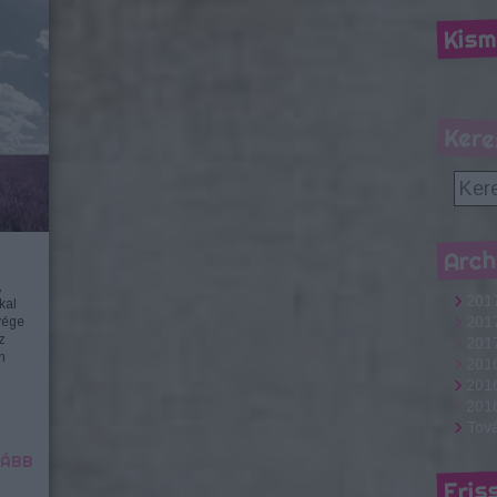
Kism
Kere
Arch
,
201
kal
201
vége
z
2017
n
201
2016
2016
Tov
ÁBB
Fris