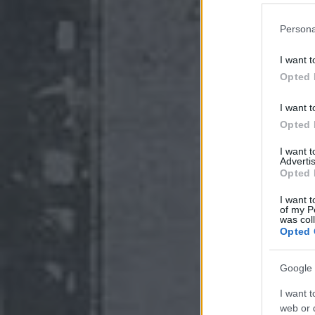
Persona
I want t
Opted 
I want t
Opted 
I want 
Advertis
Opted 
I want t
of my P
was col
Opted 
Google 
I want t
web or d