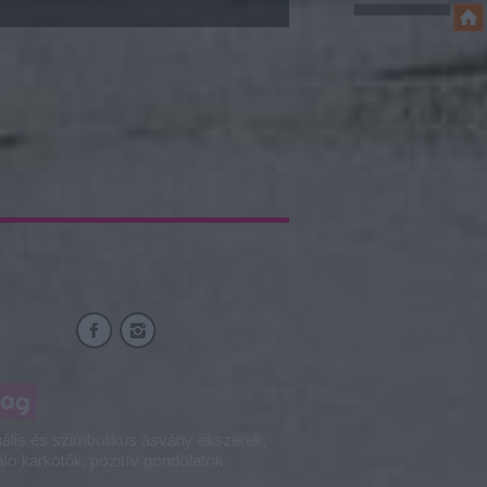
mag
tuális és szimbolikus ásvány ékszerek,
áló karkötők, pozitív gondolatok