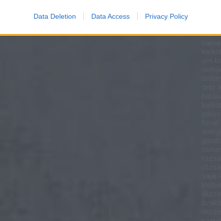
mire j
a kab
Data Deletion
Data Access
Privacy Policy
mala
mono
namas
karkö
om ka
önfej
önism
ónix 
hatás
karkö
páros
fonal
energ
gondo
roman
rózsa
rózsa
saját
többet
éksze
szakí
éksze
szere