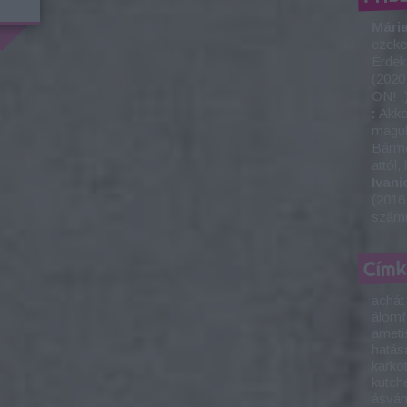
Mária
ezeke
Érdek
(
2020
ON! :
:
Akkor
maguk
Bárme
attól,
Ivani
(
2016.
számu
Cím
achát
álom
ameti
hatás
karkö
kutch
ásván