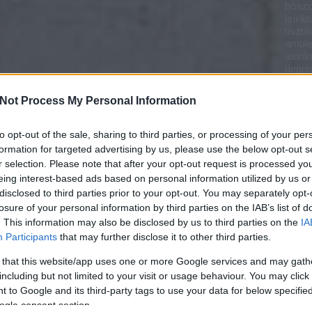
bosz
leírás
tisztí
amule
ásvány
depre
horos
kivál
Not Process My Personal Information
munka
ásván
pénzü
to opt-out of the sale, sharing to third parties, or processing of your per
ásván
formation for targeted advertising by us, please use the below opt-out s
ego l
r selection. Please note that after your opt-out request is processed y
nagy 
eing interest-based ads based on personal information utilized by us or
megfe
disclosed to third parties prior to your opt-out. You may separately opt-
ereje
barát
losure of your personal information by third parties on the IAB’s list of
leírás
. This information may also be disclosed by us to third parties on the
IA
éksze
Participants
that may further disclose it to other third parties.
élet
buddh
 that this website/app uses one or more Google services and may gath
célki
including but not limited to your visit or usage behaviour. You may click 
maga
 to Google and its third-party tags to use your data for below specifi
karkö
ogle consent section.
divat