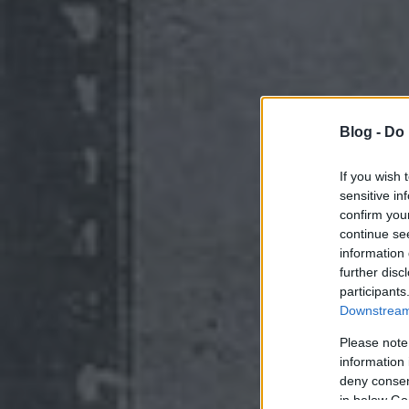
Blog -
Do 
If you wish 
sensitive in
confirm you
continue se
information 
further disc
participants
Downstream 
Please note
information 
deny consent
in below Go