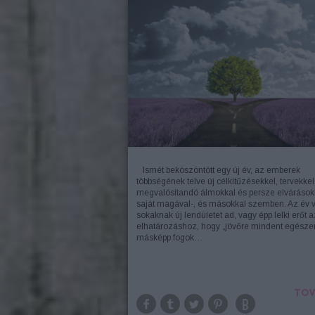
Ismét beköszöntött egy új év, az emberek
többségének telve új célkitűzésekkel, tervekkel
megvalósítandó álmokkal és persze elvárások
saját magával-, és másokkal szemben. Az év 
sokaknak új lendületet ad, vagy épp lelki erőt a
elhatározáshoz, hogy „jövőre mindent egésze
másképp fogok…
TOV