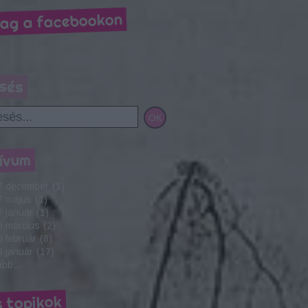
ag a facebookon
sés
ívum
7 december
(
1
)
7 május
(
1
)
 január
(
1
)
6 március
(
2
)
 február
(
8
)
 január
(
17
)
ább
...
s topikok