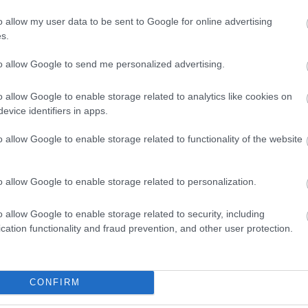
karkö
kabba
o allow my user data to be sent to Google for online advertising
kabba
s.
leírás
ottho
to allow Google to send me personalized advertising.
karköt
ásván
hatás
o allow Google to enable storage related to analytics like cookies on
és me
evice identifiers in apps.
kézm
kisma
o allow Google to enable storage related to functionality of the website
kisma
kárty
évek
o allow Google to enable storage related to personalization.
legen
jobb 
lélek
o allow Google to enable storage related to security, including
lelki 
cation functionality and fraud prevention, and other user protection.
makra
mala
vagy
gondo
hozz
CONFIRM
milye
mire 